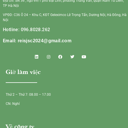
Địa chỉ: SN 36 , ngõ 69/1 phố Đại Linh, phường Trung Văn, quận Nam Từ Liêm,
TP Hà Nội
VPĐD: C36 Ô 24 – Khu C, KĐT Geleximco Lê Trọng Tấn, Dương Nội, Hà Đông, Hà
Nội
Hotline: 096.8028.262
Email:
reisjsc2024@gmail.com
Giờ làm việc
Thứ 2 – Thứ 7: 08.00 – 17.00
CN: Nghỉ
Về công ty