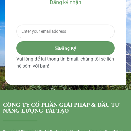
Đăng ký nhận
BÁO GIÁ CHI TIẾT
Đăng Ký
Vui lòng để lại thông tin Email, chúng tôi sẽ liên
hệ sớm với bạn!
CÔNG TY CỔ PHẦN GIẢI PHÁP & ĐẦU TƯ
NĂNG LƯỢNG TÁI TẠO