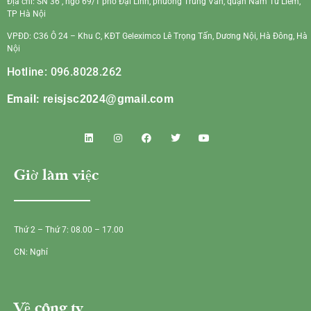
Địa chỉ: SN 36 , ngõ 69/1 phố Đại Linh, phường Trung Văn, quận Nam Từ Liêm,
TP Hà Nội
VPĐD: C36 Ô 24 – Khu C, KĐT Geleximco Lê Trọng Tấn, Dương Nội, Hà Đông, Hà
Nội
Hotline: 096.8028.262
Email:
reisjsc2024@gmail.com
Giờ làm việc
Thứ 2 – Thứ 7: 08.00 – 17.00
CN: Nghỉ
Về công ty