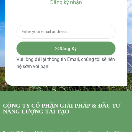
Đăng ký nhận
BÁO GIÁ CHI TIẾT
Đăng Ký
Vui lòng để lại thông tin Email, chúng tôi sẽ liên
hệ sớm với bạn!
CÔNG TY CỔ PHẦN GIẢI PHÁP & ĐẦU TƯ
NĂNG LƯỢNG TÁI TẠO