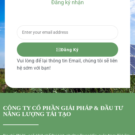
Đăng ký nhận
BÁO GIÁ CHI TIẾT
Đăng Ký
Vui lòng để lại thông tin Email, chúng tôi sẽ liên
hệ sớm với bạn!
CÔNG TY CỔ PHẦN GIẢI PHÁP & ĐẦU TƯ
NĂNG LƯỢNG TÁI TẠO