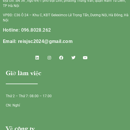
Địa chỉ: SN 36 , ngõ 69/1 phố Đại Linh, phường Trung Văn, quận Nam Từ Liêm,
TP Hà Nội
VPĐD: C36 Ô 24 – Khu C, KĐT Geleximco Lê Trọng Tấn, Dương Nội, Hà Đông, Hà
Nội
Hotline: 096.8028.262
Email:
reisjsc2024@gmail.com
Giờ làm việc
Thứ 2 – Thứ 7: 08.00 – 17.00
CN: Nghỉ
Về công ty