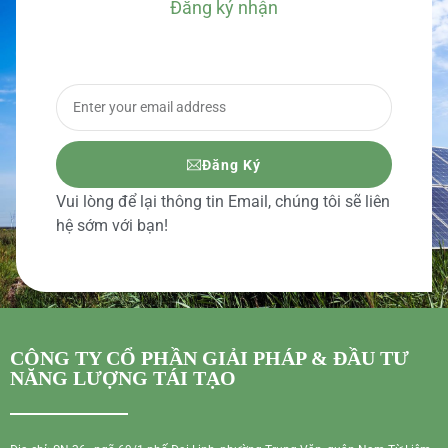
Đăng ký nhận
BÁO GIÁ CHI TIẾT
Đăng Ký
Vui lòng để lại thông tin Email, chúng tôi sẽ liên
hệ sớm với bạn!
CÔNG TY CỔ PHẦN GIẢI PHÁP & ĐẦU TƯ
NĂNG LƯỢNG TÁI TẠO