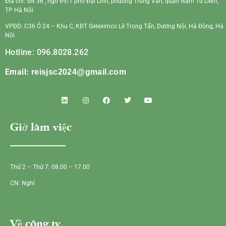
Địa chỉ: SN 36 , ngõ 69/1 phố Đại Linh, phường Trung Văn, quận Nam Từ Liêm,
TP Hà Nội
VPĐD: C36 Ô 24 – Khu C, KĐT Geleximco Lê Trọng Tấn, Dương Nội, Hà Đông, Hà
Nội
Hotline: 096.8028.262
Email:
reisjsc2024@gmail.com
Giờ làm việc
Thứ 2 – Thứ 7: 08.00 – 17.00
CN: Nghỉ
Về công ty