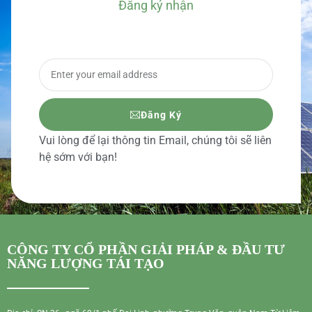
Đăng ký nhận
BÁO GIÁ CHI TIẾT
Đăng Ký
Vui lòng để lại thông tin Email, chúng tôi sẽ liên
hệ sớm với bạn!
CÔNG TY CỔ PHẦN GIẢI PHÁP & ĐẦU TƯ
NĂNG LƯỢNG TÁI TẠO