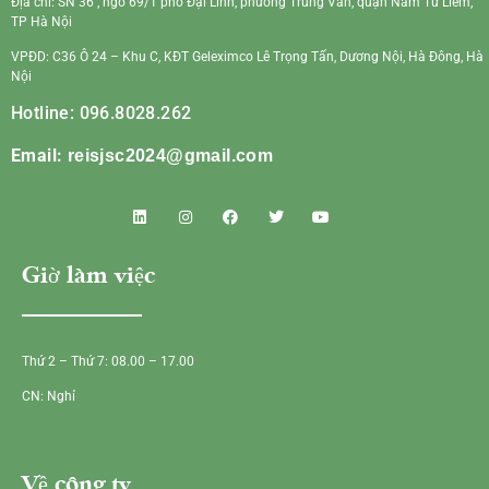
Địa chỉ: SN 36 , ngõ 69/1 phố Đại Linh, phường Trung Văn, quận Nam Từ Liêm,
TP Hà Nội
VPĐD: C36 Ô 24 – Khu C, KĐT Geleximco Lê Trọng Tấn, Dương Nội, Hà Đông, Hà
Nội
Hotline: 096.8028.262
Email:
reisjsc2024@gmail.com
Giờ làm việc
Thứ 2 – Thứ 7: 08.00 – 17.00
CN: Nghỉ
Về công ty