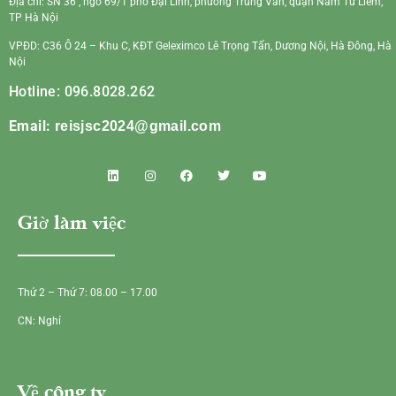
Địa chỉ: SN 36 , ngõ 69/1 phố Đại Linh, phường Trung Văn, quận Nam Từ Liêm,
TP Hà Nội
VPĐD: C36 Ô 24 – Khu C, KĐT Geleximco Lê Trọng Tấn, Dương Nội, Hà Đông, Hà
Nội
Hotline: 096.8028.262
Email:
reisjsc2024@gmail.com
Giờ làm việc
Thứ 2 – Thứ 7: 08.00 – 17.00
CN: Nghỉ
Về công ty