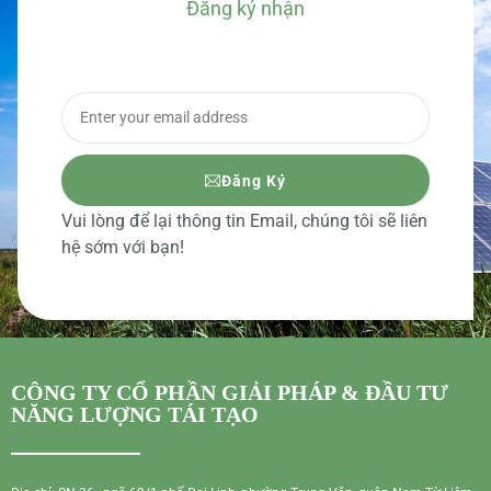
Đăng ký nhận
BÁO GIÁ CHI TIẾT
Đăng Ký
Vui lòng để lại thông tin Email, chúng tôi sẽ liên
hệ sớm với bạn!
CÔNG TY CỔ PHẦN GIẢI PHÁP & ĐẦU TƯ
NĂNG LƯỢNG TÁI TẠO