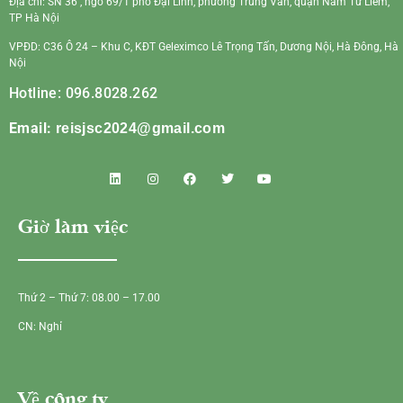
Địa chỉ: SN 36 , ngõ 69/1 phố Đại Linh, phường Trung Văn, quận Nam Từ Liêm,
TP Hà Nội
VPĐD: C36 Ô 24 – Khu C, KĐT Geleximco Lê Trọng Tấn, Dương Nội, Hà Đông, Hà
Nội
Hotline: 096.8028.262
Email:
reisjsc2024@gmail.com
Giờ làm việc
Thứ 2 – Thứ 7: 08.00 – 17.00
CN: Nghỉ
Về công ty