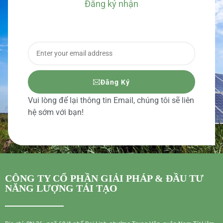
Đăng ký nhận
BÁO GIÁ CHI TIẾT
Đăng Ký
Vui lòng để lại thông tin Email, chúng tôi sẽ liên
hệ sớm với bạn!
CÔNG TY CỔ PHẦN GIẢI PHÁP & ĐẦU TƯ
NĂNG LƯỢNG TÁI TẠO