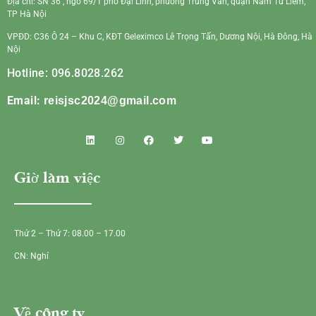
Địa chỉ: SN 36 , ngõ 69/1 phố Đại Linh, phường Trung Văn, quận Nam Từ Liêm,
TP Hà Nội
VPĐD: C36 Ô 24 – Khu C, KĐT Geleximco Lê Trọng Tấn, Dương Nội, Hà Đông, Hà
Nội
Hotline: 096.8028.262
Email:
reisjsc2024@gmail.com
Giờ làm việc
Thứ 2 – Thứ 7: 08.00 – 17.00
CN: Nghỉ
Về công ty