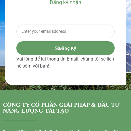
Đăng ký nhận
BÁO GIÁ CHI TIẾT
Đăng Ký
Vui lòng để lại thông tin Email, chúng tôi sẽ liên
hệ sớm với bạn!
CÔNG TY CỔ PHẦN GIẢI PHÁP & ĐẦU TƯ
NĂNG LƯỢNG TÁI TẠO