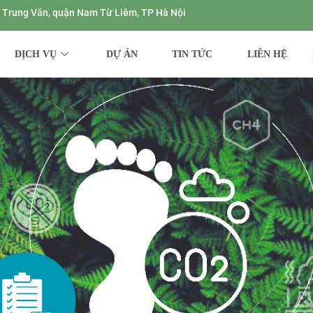
ng Trung Văn, quận Nam Từ Liêm, TP Hà Nội
DỊCH VỤ
DỰ ÁN
TIN TỨC
LIÊN HỆ