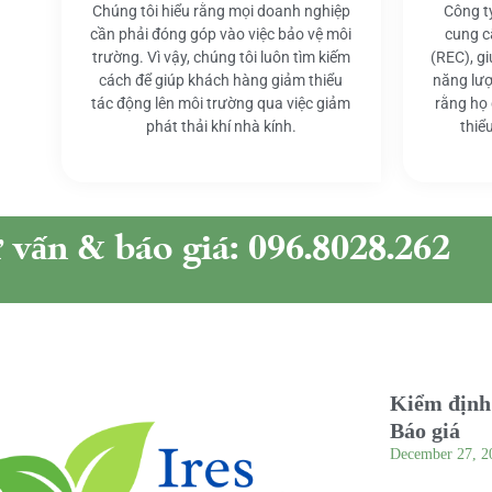
Chúng tôi hiểu rằng mọi doanh nghiệp
Công t
cần phải đóng góp vào việc bảo vệ môi
cung c
trường. Vì vậy, chúng tôi luôn tìm kiếm
(REC), g
cách để giúp khách hàng giảm thiểu
năng lượ
tác động lên môi trường qua việc giảm
rằng họ
phát thải khí nhà kính.
thiể
ư vấn & báo giá: 096.8028.262
Kiểm định 
Báo giá
December 27, 2