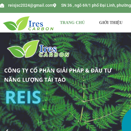
reisjsc2024@gmail.com
SN 36 , ngõ 69/1 phố Đại Linh, phườ
TRANG CHỦ
GIỚI THIỆU