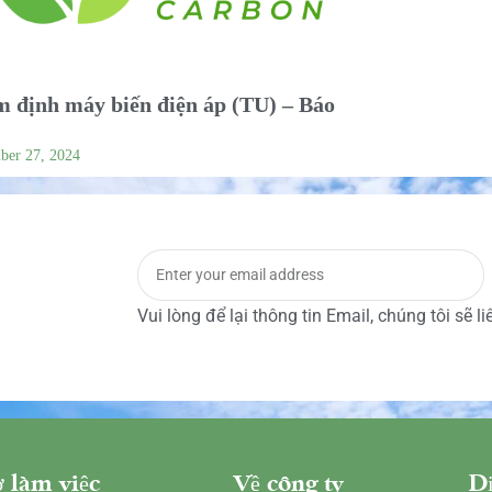
 định máy biến điện áp (TU) – Báo
ber 27, 2024
Vui lòng để lại thông tin Email, chúng tôi sẽ l
 làm việc
Về công ty
Dị