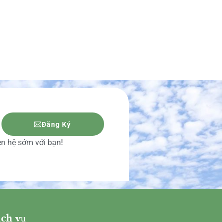
Đăng Ký
iên hệ sớm với bạn!
ch vụ