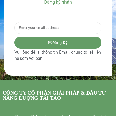
Đăng ký nhận
BÁO GIÁ CHI TIẾT
Đăng Ký
Vui lòng để lại thông tin Email, chúng tôi sẽ liên
hệ sớm với bạn!
CÔNG TY CỔ PHẦN GIẢI PHÁP & ĐẦU TƯ
NĂNG LƯỢNG TÁI TẠO