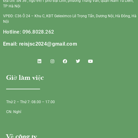
Địa chỉ: SN 36 , ngõ 69/1 phố Đại Linh, phường Trung Văn, quận Nam Từ Liêm,
TP Hà Nội
VPĐD: C36 Ô 24 – Khu C, KĐT Geleximco Lê Trọng Tấn, Dương Nội, Hà Đông, Hà
Nội
Hotline: 096.8028.262
Email:
reisjsc2024@gmail.com
Giờ làm việc
Thứ 2 – Thứ 7: 08.00 – 17.00
CN: Nghỉ
Về công ty