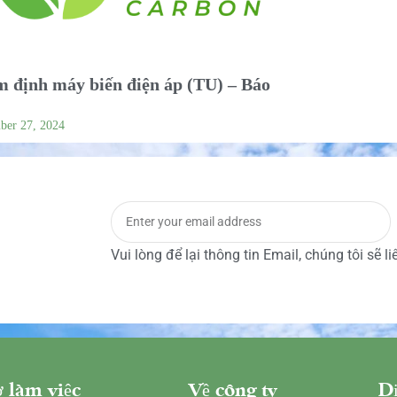
 định máy biến điện áp (TU) – Báo
ber 27, 2024
Vui lòng để lại thông tin Email, chúng tôi sẽ l
 làm việc
Về công ty
Dị