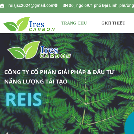
reisjsc2024@gmail.com
SN 36 , ngõ 69/1 phố Đại Linh, phườ
TRANG CHỦ
GIỚI THIỆU