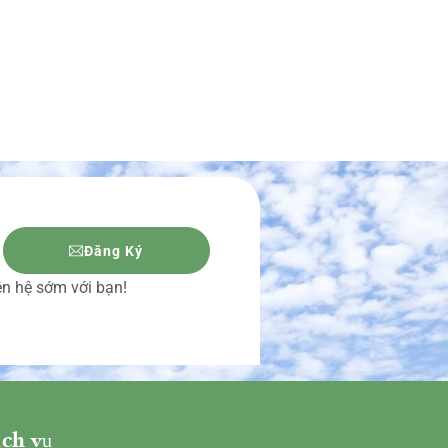
Đăng Ký
iên hệ sớm với bạn!
ch vụ