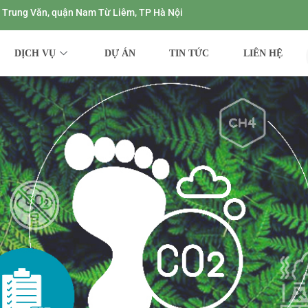
ng Trung Văn, quận Nam Từ Liêm, TP Hà Nội
DỊCH VỤ
DỰ ÁN
TIN TỨC
LIÊN HỆ