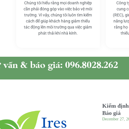
Chúng tôi hiểu rằng mọi doanh nghiệp
Công t
cần phải đóng góp vào việc bảo vệ môi
cung c
trường. Vì vậy, chúng tôi luôn tìm kiếm
(REC), g
cách để giúp khách hàng giảm thiểu
năng lượ
tác động lên môi trường qua việc giảm
rằng họ
phát thải khí nhà kính.
thiể
ư vấn & báo giá: 096.8028.262
Kiểm định 
Báo giá
December 27, 2